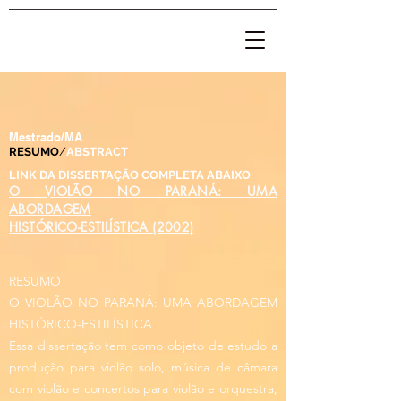
Mestrado/MA
RESUMO
/
ABSTRACT
LINK DA
DISSERTAÇÃO COMPLETA ABAIXO
O VIOLÃO NO PARANÁ: UMA
ABORDAGEM
HISTÓRICO-ESTILÍSTICA (2002)
RESUMO
O VIOLÃO NO PARANÁ: UMA ABORDAGEM
HISTÓRICO-ESTILÍSTICA
Essa dissertação tem como objeto de estudo a
produção para violão solo, música de câmara
com violão e concertos para violão e orquestra,