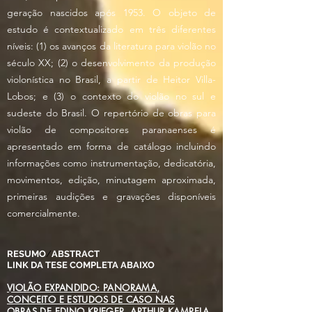
geração nascidos após 1953. O objeto de
estudo é contextualizado em três diferentes
níveis: (1) os avanços da literatura para violão no
século XX; (2) o desenvolvimento da produção
violonística no Brasil, a partir de Heitor Villa-
Lobos; e (3) o contexto do violão no sul e
sudeste do Brasil. O repertório de obras para
violão de compositores paranaenses é
apresentado em forma de catálogo incluindo
informações como instrumentação, dedicatória,
movimentos, edição, minutagem aproximada,
primeiras audições e gravações disponíveis
comercialmente.
RESUMO
/
ABSTRACT
LINK DA TESE COMPLETA ABAIXO
VIOLÃO EXPANDIDO: PANORAMA,
CONCEITO E ESTUDOS DE CASO NAS
OBRAS DE EDINO KRIEGER, ARTHUR KAMPELA