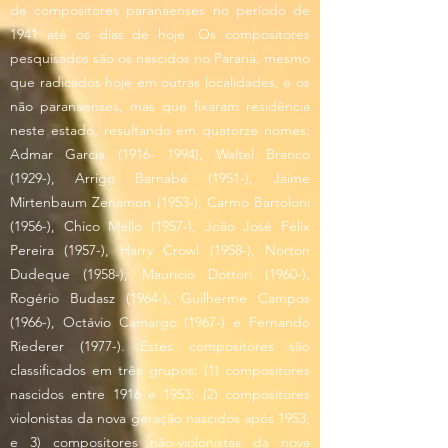
de compositores paranaenses no período de
1941 até os dias de hoje. Os compositores
pesquisados são os nascidos no Paraná, mesmo
que radicados hoje em outras localidades, e os
não paranaenses, mas que fixaram residência
neste estado, resultando em quatorze nomes:
Admar Garcia
(1916- 1994)
, Waltel Branco
(1929-), Arrigo Barnabé (1951-), Jaime
Mirtenbaum Zenamon (1953-), Carmo Bartoloni
(1956-), Chico Mello (1957-), João José Félix
Pereira (1957-), Harry Crowl (1958-), Norton
Dudeque (1958-), Maurício Dottori (1960-),
Rogério Budasz (1964-), Guilherme Campos
(1966-), Octávio Camargo (1967-) e Fernando
Riederer (1977-). Estes compositores são
classificados em três grupos: (1) compositores
nascidos entre 1916 e 1953; (2) compositores
violonistas da nova geração nascidos após 1953;
e 3) compositores não-violonistas da nova