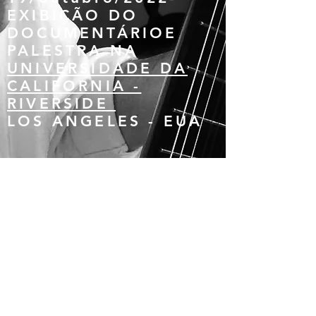
EXIBIÇÃO DO
DOCUMENTÁRIOE
PALESTRA NA
UNIVERSIDADE DA
CALIFORNIA -
RIVERSIDE
LOS ANGELES - EUA
17/agosto/2022- 14h
as 18h
EXIBIÇÃO DO
DOCUMENTÁRIO
CINEMATECA DO
MAM
MAM - RJ